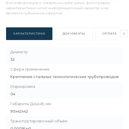
Вся информация о товарах на сайте (цены, фотографии,
характеристики) носит информационный характер и не
является публичной офертой.
ХАРАКТЕРИСТИКИ
ДОКУМЕНТЫ
ОПЛАТА
Диаметр
32
Сфера применения
Крепление стальных технологических трубопроводов
Маркировка
04
Габариты ДхШхВ, мм
90х42х42
Транспортировочный объём
0.00016 м3