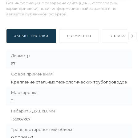
Вся информация о товарах на сайте (цены, фотографии,
характеристики) носит информационный характер и не
является публичной офертой.
ХАРАКТЕРИСТИКИ
ДОКУМЕНТЫ
ОПЛАТА
Диаметр
57
Сфера применения
Крепление стальных технологических трубопроводов
Маркировка
11
Габариты ДхШхВ, мм
135х67х67
Транспортировочный объём
0.00061 м3