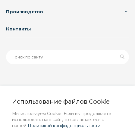
Производство
Контакты
© 2026 ООО «ЗАВОД РУСПАЙП», Все права защищены
| Данный интернет-сайт носит исключительно
Использование файлов Cookie
информационный характер и ни при каких условиях не
является публичной офертой, определяемой
Мы используем Cookie. Если вы продолжаете
положениями Статьи 437 (2) ГК РФ.
использовать наш сайт, то соглашаетесь с
нашей
Политикой конфиденциальности
.