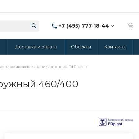
+7 (495) 777-18-44
8 (986) 314-94-49
ы
Доставка и оплата
Объекты
Контакты
г. Дмитров, ул.
Промышленная 15
(Производство ППУ)
8:30-20:00
и пластиковые канализационные Fd Plast
/
crm@rus-line.com
ружный 460/400