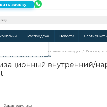
вить заявку
ть наш сайт, то
и
.
компании
Распродажа
Новости
Сертификат
вые колодцы и соединительные элементы колодцев
/
Люки и крышк
400 коричнево-зеленый Fd plast
лизационный внутренний/на
t
Характеристики