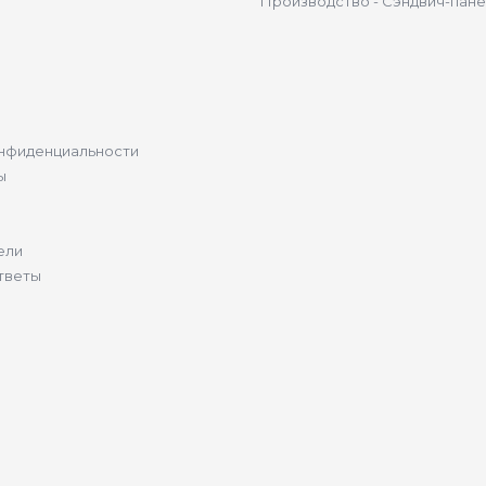
Производство - Сэндвич-пан
нфиденциальности
ы
ели
тветы