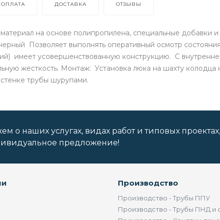
ОПЛАТА
ДОСТАВКА
ОТЗЫВЫ
й материал на основе полипропилена, специальные добавки и 
ет: черный Позволяет выполнять оперативный осмотр состоян
ий) имеет усовершенствованную конструкцию. С внутренней
ную жесткость. Монтаж: Установка люка на шахту колодца н
к стенке трубы шурупами.
м о наших услугах, видах работ и типовых проектах
дивидуальное предложение!
ии
Производство
Производство - Трубы ППУ
Производство - Трубы ПНД и 