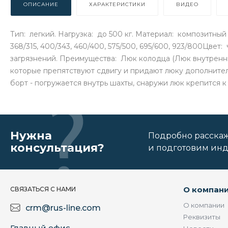
ОПИСАНИЕ
ХАРАКТЕРИСТИКИ
ВИДЕО
Тип: легкий. Нагрузка: до 500 кг. Материал: композитны
368/315, 400/343, 460/400, 575/500, 695/600, 923/800Цв
загрязнений. Преимущества: Люк колодца (Люк внутренн
которые препятствуют сдвигу и придают люку дополнитель
борт - погружается внутрь шахты, снаружи люк крепится 
Нужна
Подробно расскаже
консультация?
и подготовим ин
О компан
СВЯЗАТЬСЯ С НАМИ
О компании
crm@rus-line.com
Реквизиты
Главный офис