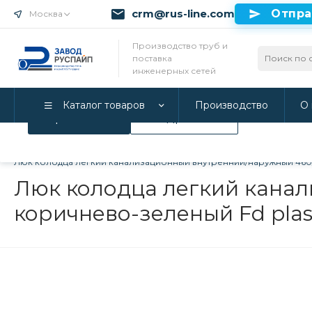
crm@rus-line.com
Отпра
Москва
Использование файлов Cookie
Производство труб и
поставка
Мы используем Cookie. Если вы продолжаете использова
инженерных сетей
соглашаетесь с нашей
Политикой конфиденциальност
Каталог товаров
Производство
О 
Принимаю
Подробнее
Главная
/
Каталог товаров
/
Инженерные системы
/
Пластико
Люк колодца легкий канализационный внутренний/наружный 460/
Люк колодца легкий кана
коричнево-зеленый Fd plas