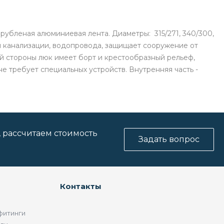
рубленая алюминиевая лента. Диаметры: 315/271, 340/300,
ия канализации, водопровода, защищает сооружение от
 стороны люк имеет борт и крестообразный рельеф,
е требует специальных устройств. Внутренняя часть -
, рассчитаем стоимость
Задать вопрос
Контакты
фитинги