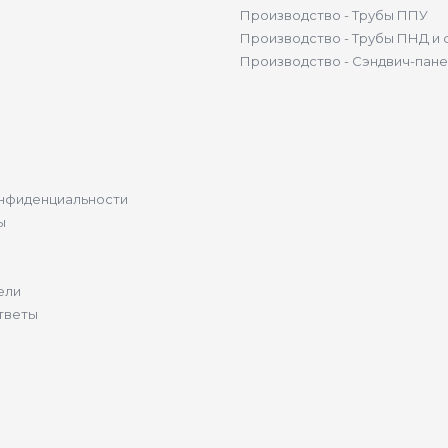
Производство - Трубы ППУ
Производство - Трубы ПНД и 
Производство - Сэндвич-пан
нфиденциальности
ы
ели
тветы