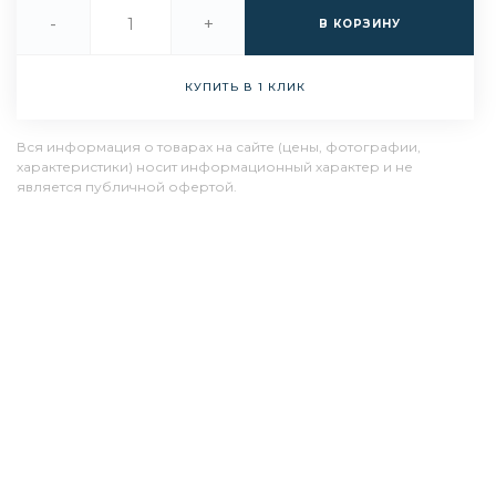
-
+
В КОРЗИНУ
КУПИТЬ В 1 КЛИК
Вся информация о товарах на сайте (цены, фотографии,
характеристики) носит информационный характер и не
является публичной офертой.