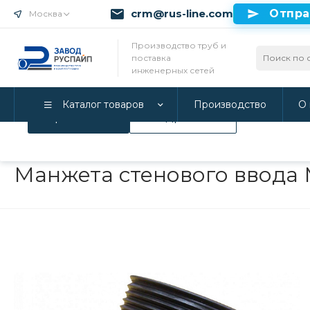
crm@rus-line.com
Отпра
Москва
Использование файлов Cookie
Производство труб и
поставка
Мы используем Cookie. Если вы продолжаете использова
инженерных сетей
соглашаетесь с нашей
Политикой конфиденциальност
Каталог товаров
Производство
О 
Принимаю
Подробнее
Главная
/
Каталог товаров
/
Инженерные системы
/
Опорно-
Манжета стенового ввода