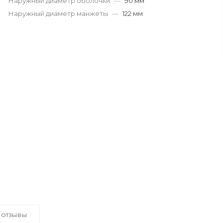
Наружный диаметр оболочки
—
90 мм
Наружный диаметр манжеты
—
122 мм
ОТЗЫВЫ