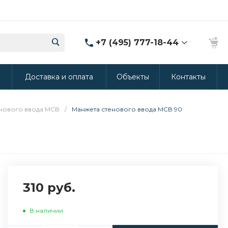
+7 (495) 777-18-44
8 (986) 314-94-49
ы
Доставка и оплата
Объекты
Контакты
г. Дмитров, ул.
Промышленная 15
(Производство ППУ)
8:30-20:00
нового ввода МСВ
/
Манжета стенового ввода МСВ 90
crm@rus-line.com
310 руб.
В наличии