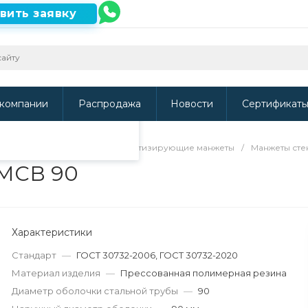
вить заявку
ть наш сайт, то
и
.
компании
Распродажа
Новости
Сертификат
направляющие кольца и герметизирующие манжеты
/
Манжеты сте
 МСВ 90
Характеристики
Стандарт
—
ГОСТ 30732-2006, ГОСТ 30732-2020
Материал изделия
—
Прессованная полимерная резина
Диаметр оболочки стальной трубы
—
90