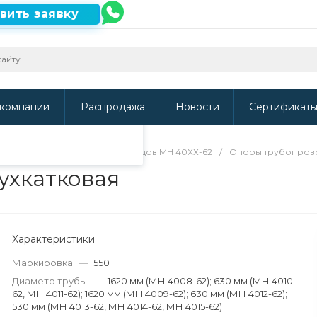
вить заявку
ть наш сайт, то
и
.
компании
Распродажа
Новости
Сертификат
я труб
/
Опоры трубопроводов МН 40ХХ-62
/
Опоры трубопрово
ухкатковая
Характеристики
Маркировка
—
550
Диаметр трубы
—
1620 мм (МН 4008-62); 630 мм (МН 4010-
62, МН 4011-62); 1620 мм (МН 4009-62); 630 мм (МН 4012-62);
530 мм (МН 4013-62, МН 4014-62, МН 4015-62)