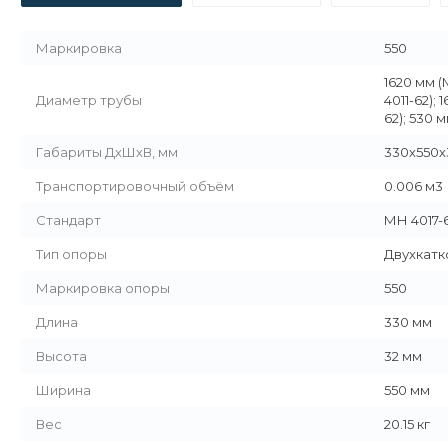
Маркировка
550
1620 мм (
Диаметр трубы
4011-62);
62); 530 
Габариты ДхШхВ, мм
330х550х
Транспортировочный объём
0.006 м3
Стандарт
МН 4017-
Тип опоры
Двухкатк
Маркировка опоры
550
Длина
330 мм
Высота
32 мм
Ширина
550 мм
Вес
20.15 кг