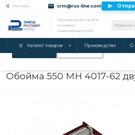
crm@rus-line.com
Отпра
Москва
Использование файлов Cookie
Производство труб и
поставка
Мы используем Cookie. Если вы продолжаете использова
инженерных сетей
соглашаетесь с нашей
Политикой конфиденциальност
Каталог товаров
Производство
О 
Принимаю
Подробнее
Главная
/
Каталог товаров
/
Инженерные системы
/
Опоры дл
Обойма 550 МН 4017-62 дв