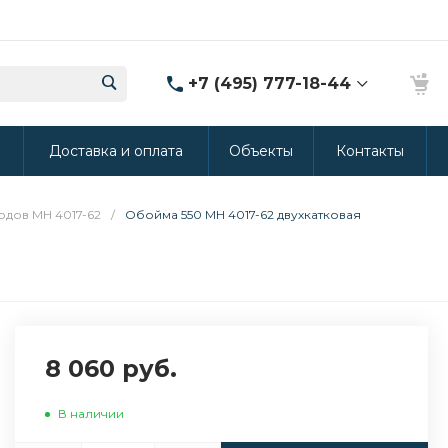
+7 (495) 777-18-44
8 (986) 314-94-49
ы
Доставка и оплата
Объекты
Контакты
г. Дмитров, ул.
Промышленная 15
(Производство ППУ)
8:30-20:00
дов МН 4017-62
/
Обойма 550 МН 4017-62 двухкатковая
crm@rus-line.com
8 060 руб.
В наличии