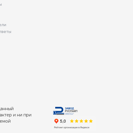
ы
ели
тветы
Данный
актер и ни при
яемой