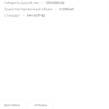
Габариты ДхШхВ, мм
—
330х550х32
Транспортировочный объём
—
0.006 м3
Стандарт
—
МН 4017-62
ДОСТАВКА
ОТЗЫВЫ