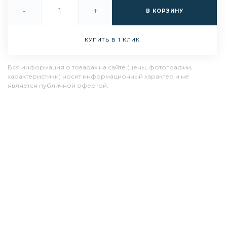
-
+
В КОРЗИНУ
КУПИТЬ В 1 КЛИК
Вся информация о товарах на сайте (цены, фотографии,
характеристики) носит информационный характер и не
является публичной офертой.