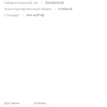
Габариты ДхШхВ, мм
—
330х600х32
Транспортировочный объём
—
0.006 м3
Стандарт
—
МН 4017-62
ДОСТАВКА
ОТЗЫВЫ