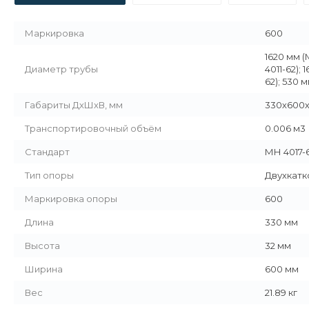
Маркировка
600
1620 мм (
Диаметр трубы
4011-62);
62); 530 
Габариты ДхШхВ, мм
330х600х
Транспортировочный объём
0.006 м3
Стандарт
МН 4017-
Тип опоры
Двухкатк
Маркировка опоры
600
Длина
330 мм
Высота
32 мм
Ширина
600 мм
Вес
21.89 кг