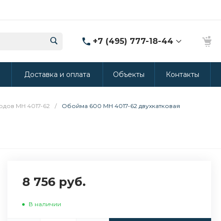
+7 (495) 777-18-44
8 (986) 314-94-49
ы
Доставка и оплата
Объекты
Контакты
г. Дмитров, ул.
Промышленная 15
(Производство ППУ)
8:30-20:00
дов МН 4017-62
/
Обойма 600 МН 4017-62 двухкатковая
crm@rus-line.com
8 756 руб.
В наличии