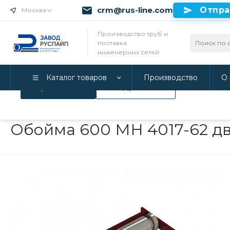
crm@rus-line.com
Отпра
Москва
Использование файлов Cookie
Производство труб и
поставка
Мы используем Cookie. Если вы продолжаете использова
инженерных сетей
соглашаетесь с нашей
Политикой конфиденциальност
Каталог товаров
Производство
О 
Принимаю
Подробнее
Главная
/
Каталог товаров
/
Инженерные системы
/
Опоры дл
Обойма 600 МН 4017-62 дв