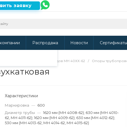
вить заявку
ть наш сайт, то
и
.
компании
Распродажа
Новости
Сертификат
я труб
/
Опоры трубопроводов МН 40ХХ-62
/
Опоры трубопрово
ухкатковая
Характеристики
Маркировка
—
600
Диаметр трубы
—
1620 мм (МН 4008-62); 630 мм (МН 4010-
62, МН 4011-62); 1620 мм (МН 4009-62); 630 мм (МН 4012-62);
530 мм (МН 4013-62, МН 4014-62, МН 4015-62)