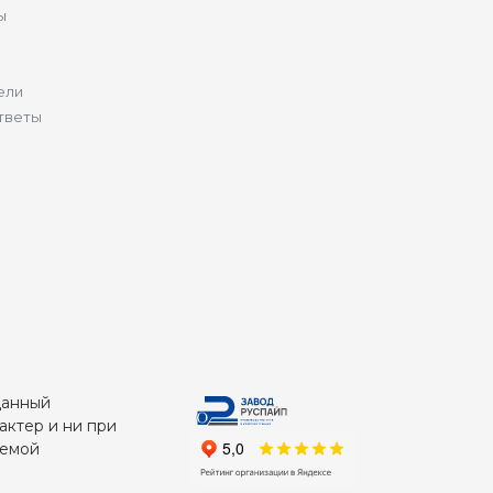
ы
ели
тветы
Данный
актер и ни при
яемой