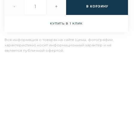
-
+
В КОРЗИНУ
КУПИТЬ В 1 КЛИК
Вся информация о товарах на сайте (цены, фотографии,
характеристики) носит информационный характер и не
является публичной офертой.