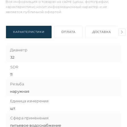
Вся информация о товарах на сайте (цены, фотографии,
характеристики) носит информационный характер и не
является публичной офертой.
ХАРАКТЕРИСТИКИ
ОПЛАТА
ДОСТАВКА
Диаметр
32
SDR
11
Резьба
наружная
Единица измерения
шт.
Сфера применения
питьевое водоснабжение