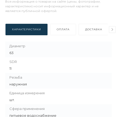
Вся информация о товарах на сайте (цены, фотографии,
характеристики) носит информационный характер и не
является публичной офертой.
ХАРАКТЕРИСТИКИ
ОПЛАТА
ДОСТАВКА
Диаметр
63
SDR
11
Резьба
наружная
Единица измерения
шт.
Сфера применения
питьевое водоснабжение