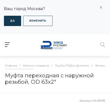
Ваш город Москва?
ДА
ИЗМЕНИТЬ
Главная
/
Каталог товаров
/
Трубы ПНД и фитинги
/
Фитинги
Муфта переходная с наружной
резьбой, OD 63x2"
Артикул
RL9808