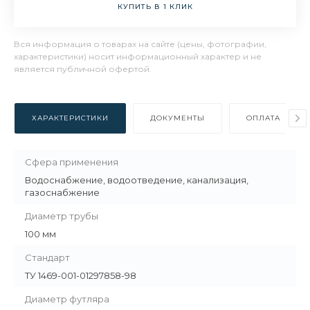
КУПИТЬ В 1 КЛИК
Вся информация о товарах на сайте (цены, фотографии,
характеристики) носит информационный характер и не
является публичной офертой.
ХАРАКТЕРИСТИКИ
ДОКУМЕНТЫ
ОПЛАТА
Сфера применения
Водоснабжение, водоотведение, канализация,
газоснабжение
Диаметр трубы
100 мм
Стандарт
ТУ 1469-001-01297858-98
Диаметр футляра