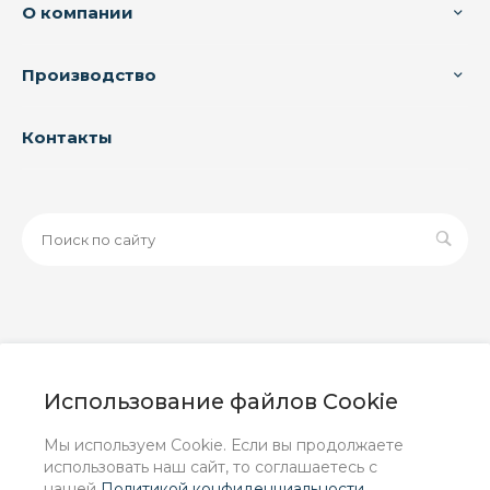
О компании
Производство
Контакты
© 2026 ООО «ЗАВОД РУСПАЙП», Все права защищены
| Данный интернет-сайт носит исключительно
Использование файлов Cookie
информационный характер и ни при каких условиях не
является публичной офертой, определяемой
Мы используем Cookie. Если вы продолжаете
положениями Статьи 437 (2) ГК РФ.
использовать наш сайт, то соглашаетесь с
нашей
Политикой конфиденциальности
.