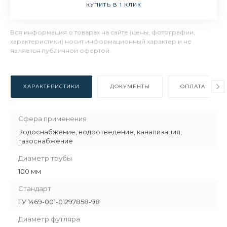
КУПИТЬ В 1 КЛИК
Вся информация о товарах на сайте (цены, фотографии,
характеристики) носит информационный характер и не
является публичной офертой.
ХАРАКТЕРИСТИКИ
ДОКУМЕНТЫ
ОПЛАТА
Сфера применения
Водоснабжение, водоотведение, канализация,
газоснабжение
Диаметр трубы
100 мм
Стандарт
ТУ 1469-001-01297858-98
Диаметр футляра