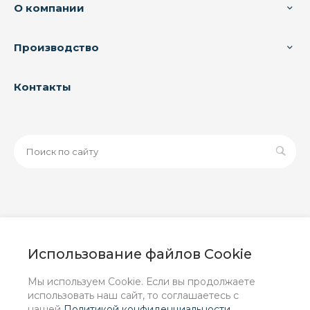
О компании
Производство
Контакты
© 2026 ООО «ЗАВОД РУСПАЙП», Все права защищены
| Данный интернет-сайт носит исключительно
Использование файлов Cookie
информационный характер и ни при каких условиях не
является публичной офертой, определяемой
Мы используем Cookie. Если вы продолжаете
положениями Статьи 437 (2) ГК РФ.
использовать наш сайт, то соглашаетесь с
нашей
Политикой конфиденциальности
.