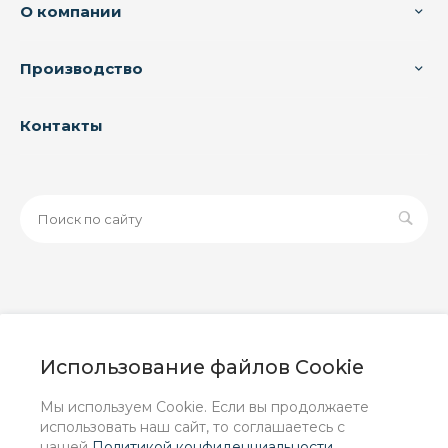
О компании
Производство
Контакты
© 2026 ООО «ЗАВОД РУСПАЙП», Все права защищены
| Данный интернет-сайт носит исключительно
Использование файлов Cookie
информационный характер и ни при каких условиях не
является публичной офертой, определяемой
Мы используем Cookie. Если вы продолжаете
положениями Статьи 437 (2) ГК РФ.
использовать наш сайт, то соглашаетесь с
нашей
Политикой конфиденциальности
.