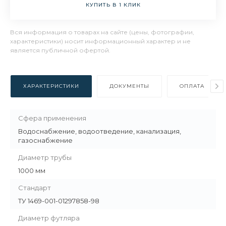
КУПИТЬ В 1 КЛИК
Вся информация о товарах на сайте (цены, фотографии,
характеристики) носит информационный характер и не
является публичной офертой.
ХАРАКТЕРИСТИКИ
ДОКУМЕНТЫ
ОПЛАТА
Сфера применения
Водоснабжение, водоотведение, канализация,
газоснабжение
Диаметр трубы
1000 мм
Стандарт
ТУ 1469-001-01297858-98
Диаметр футляра