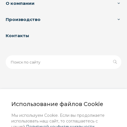
О компании
Производство
Контакты
© 2026 ООО «ЗАВОД РУСПАЙП», Все права защищены
| Данный интернет-сайт носит исключительно
Использование файлов Cookie
информационный характер и ни при каких условиях не
является публичной офертой, определяемой
Мы используем Cookie. Если вы продолжаете
положениями Статьи 437 (2) ГК РФ.
использовать наш сайт, то соглашаетесь с
нашей
Политикой конфиденциальности
.