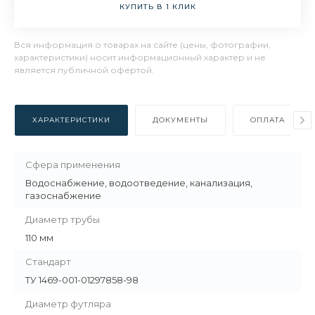
КУПИТЬ В 1 КЛИК
Вся информация о товарах на сайте (цены, фотографии,
характеристики) носит информационный характер и не
является публичной офертой.
ХАРАКТЕРИСТИКИ
ДОКУМЕНТЫ
ОПЛАТА
Сфера применения
Водоснабжение, водоотведение, канализация,
газоснабжение
Диаметр трубы
110 мм
Стандарт
ТУ 1469-001-01297858-98
Диаметр футляра