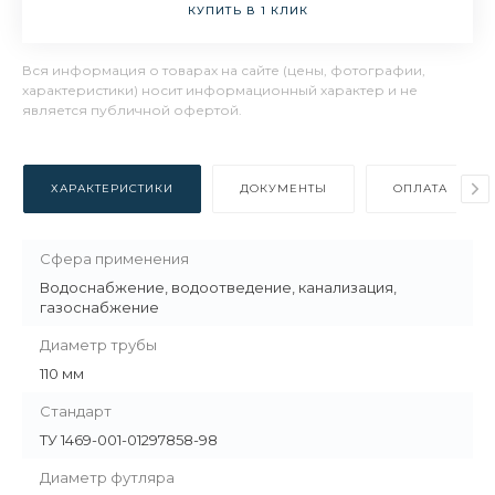
КУПИТЬ В 1 КЛИК
Вся информация о товарах на сайте (цены, фотографии,
характеристики) носит информационный характер и не
является публичной офертой.
ХАРАКТЕРИСТИКИ
ДОКУМЕНТЫ
ОПЛАТА
Сфера применения
Водоснабжение, водоотведение, канализация,
газоснабжение
Диаметр трубы
110 мм
Стандарт
ТУ 1469-001-01297858-98
Диаметр футляра