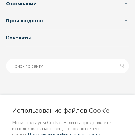
О компании
Производство
Контакты
© 2026 ООО «ЗАВОД РУСПАЙП», Все права защищены
| Данный интернет-сайт носит исключительно
Использование файлов Cookie
информационный характер и ни при каких условиях не
является публичной офертой, определяемой
Мы используем Cookie. Если вы продолжаете
положениями Статьи 437 (2) ГК РФ.
использовать наш сайт, то соглашаетесь с
нашей
Политикой конфиденциальности
.