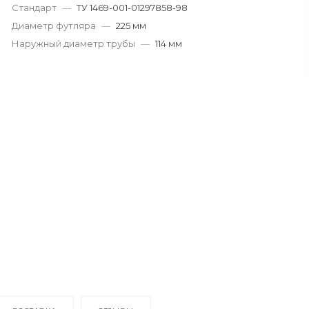
Стандарт
—
ТУ 1469-001-01297858-98
Диаметр футляра
—
225 мм
Наружный диаметр трубы
—
114 мм