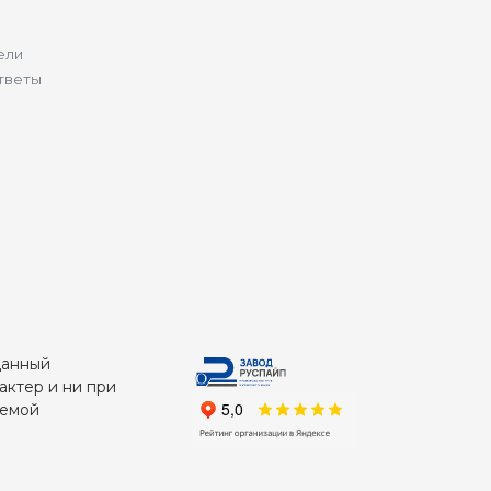
ели
тветы
Данный
актер и ни при
яемой