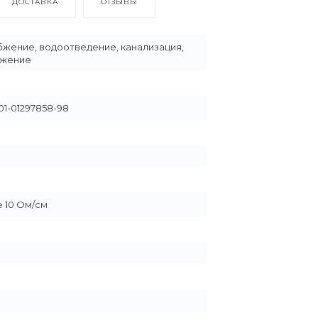
ДОСТАВКА
ОТЗЫВЫ
жение, водоотведение, канализация,
бжение
01-01297858-98
 10 Ом/см