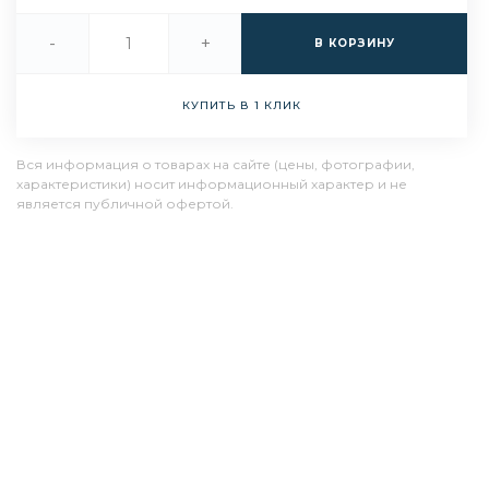
-
+
В КОРЗИНУ
КУПИТЬ В 1 КЛИК
Вся информация о товарах на сайте (цены, фотографии,
характеристики) носит информационный характер и не
является публичной офертой.