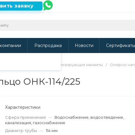
вить заявку
ть наш сайт, то
и
.
компании
Распродажа
Новости
Сертификат
направляющие кольца и герметизирующие манжеты
/
Опорно-нап
ьцо ОНК-114/225
Характеристики
Сфера применения
—
Водоснабжение, водоотведение,
канализация, газоснабжение
Диаметр трубы
—
114 мм