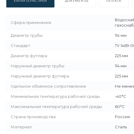
ХАРАКТЕРИСТИКИ
ДОКУМЕНТЫ
ОПЛАТА
Водоснаб
Сфера применения
газосна
Диаметр трубы
114 мм
Стандарт
ТУ 1469-0
Диаметр футляра
225 мм
Наружный диаметр трубы
114 мм
Наружный диаметр футляра
225 мм
Удельное объёмное сопротивление
Не менее
Минимальная температура рабочей среды
-40°С
Максимальная температура рабочей среды
60°С
Страна производства
Россия
Материал
Сталь