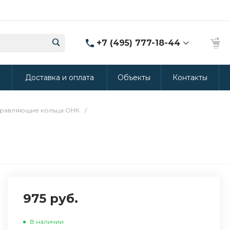
+7 (495) 777-18-44
8 (986) 314-94-49
ы
Доставка и оплата
Объекты
Контакты
г. Дмитров, ул.
Промышленная 15
(Производство ППУ)
8:30-20:00
равляющие кольца ОНК
/
crm@rus-line.com
975 руб.
В наличии