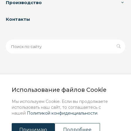
Производство
Контакты
© 2026 ООО «ЗАВОД РУСПАЙП», Все права защищены
| Данный интернет-сайт носит исключительно
Использование файлов Cookie
информационный характер и ни при каких условиях не
является публичной офертой, определяемой
Мы используем Cookie. Если вы продолжаете
положениями Статьи 437 (2) ГК РФ.
использовать наш сайт, то соглашаетесь с
нашей
Политикой конфиденциальности
.
Принимаю
Подробнее