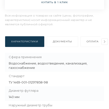
КУПИТЬ В 1 КЛИК
Вся информация о товарах на сайте (цены, фотографии,
характеристики) носит информационный характер и не
является публичной офертой.
ХАРАКТЕРИСТИКИ
ДОКУМЕНТЫ
ОПЛАТА
Сфера применения
Водоснабжение, водоотведение, канализация,
газоснабжение
Стандарт
ТУ 1469-001-01297858-98
Диаметр футляра
140 мм
Наружный диаметр трубы