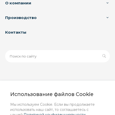
О компании
Производство
Контакты
© 2026 ООО «ЗАВОД РУСПАЙП», Все права защищены
| Данный интернет-сайт носит исключительно
Использование файлов Cookie
информационный характер и ни при каких условиях не
является публичной офертой, определяемой
Мы используем Cookie. Если вы продолжаете
положениями Статьи 437 (2) ГК РФ.
использовать наш сайт, то соглашаетесь с
нашей
Политикой конфиденциальности
.