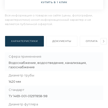
КУПИТЬ В 1 КЛИК
Вся информация о товарах на сайте (цены, фотографии,
характеристики) носит информационный характер и не
является публичной офертой.
ХАРАКТЕРИСТИКИ
ДОКУМЕНТЫ
ОПЛАТА
Сфера применения
Водоснабжение, водоотведение, канализация,
газоснабжение
Диаметр трубы
1420 мм
Стандарт
ТУ 1469-001-01297858-98
Диаметр футляра