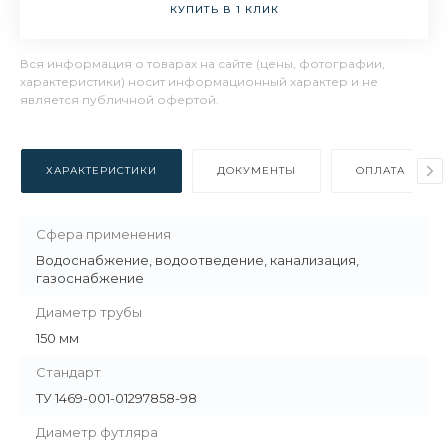
КУПИТЬ В 1 КЛИК
Вся информация о товарах на сайте (цены, фотографии,
характеристики) носит информационный характер и не
является публичной офертой.
ХАРАКТЕРИСТИКИ
ДОКУМЕНТЫ
ОПЛАТА
Сфера применения
Водоснабжение, водоотведение, канализация,
газоснабжение
Диаметр трубы
150 мм
Стандарт
ТУ 1469-001-01297858-98
Диаметр футляра