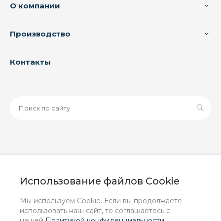
О компании
Производство
Контакты
© 2026 ООО «ЗАВОД РУСПАЙП», Все права защищены
| Данный интернет-сайт носит исключительно
Использование файлов Cookie
информационный характер и ни при каких условиях не
является публичной офертой, определяемой
Мы используем Cookie. Если вы продолжаете
положениями Статьи 437 (2) ГК РФ.
использовать наш сайт, то соглашаетесь с
нашей
Политикой конфиденциальности
.