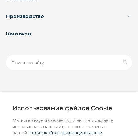
Производство
Контакты
© 2026 ООО «ЗАВОД РУСПАЙП», Все права защищены
| Данный интернет-сайт носит исключительно
Использование файлов Cookie
информационный характер и ни при каких условиях не
является публичной офертой, определяемой
Мы используем Cookie. Если вы продолжаете
положениями Статьи 437 (2) ГК РФ.
использовать наш сайт, то соглашаетесь с
нашей
Политикой конфиденциальности
.