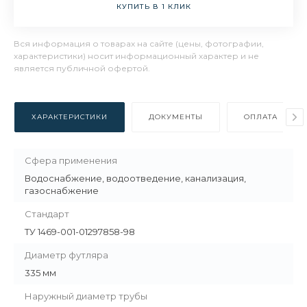
КУПИТЬ В 1 КЛИК
Вся информация о товарах на сайте (цены, фотографии,
характеристики) носит информационный характер и не
является публичной офертой.
ХАРАКТЕРИСТИКИ
ДОКУМЕНТЫ
ОПЛАТА
Сфера применения
Водоснабжение, водоотведение, канализация,
газоснабжение
Стандарт
ТУ 1469-001-01297858-98
Диаметр футляра
335 мм
Наружный диаметр трубы