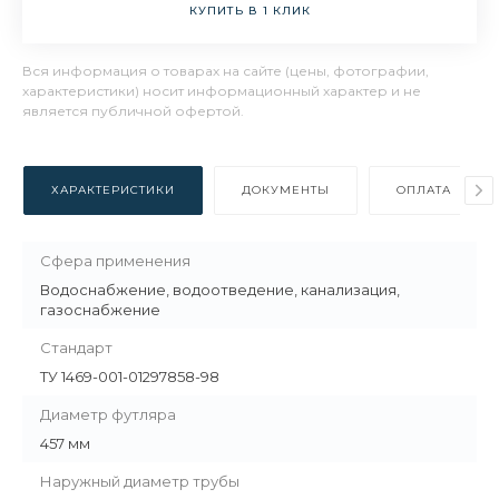
КУПИТЬ В 1 КЛИК
Вся информация о товарах на сайте (цены, фотографии,
характеристики) носит информационный характер и не
является публичной офертой.
ХАРАКТЕРИСТИКИ
ДОКУМЕНТЫ
ОПЛАТА
Сфера применения
Водоснабжение, водоотведение, канализация,
газоснабжение
Стандарт
ТУ 1469-001-01297858-98
Диаметр футляра
457 мм
Наружный диаметр трубы