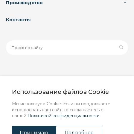
Производство
Контакты
© 2026 ООО «ЗАВОД РУСПАЙП», Все права защищены
| Данный интернет-сайт носит исключительно
Использование файлов Cookie
информационный характер и ни при каких условиях не
является публичной офертой, определяемой
Мы используем Cookie. Если вы продолжаете
положениями Статьи 437 (2) ГК РФ.
использовать наш сайт, то соглашаетесь с
нашей
Политикой конфиденциальности
.
Принимаю
Подробнее