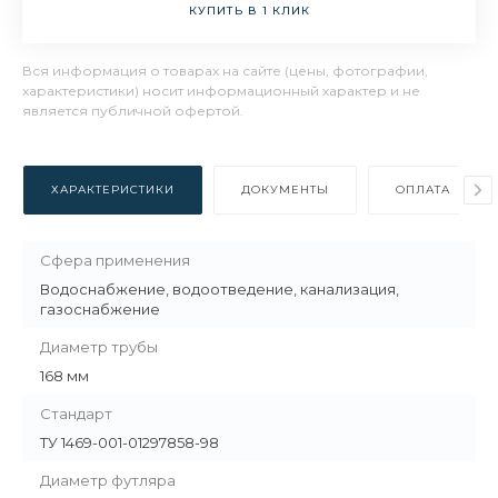
КУПИТЬ В 1 КЛИК
Вся информация о товарах на сайте (цены, фотографии,
характеристики) носит информационный характер и не
является публичной офертой.
ХАРАКТЕРИСТИКИ
ДОКУМЕНТЫ
ОПЛАТА
Сфера применения
Водоснабжение, водоотведение, канализация,
газоснабжение
Диаметр трубы
168 мм
Стандарт
ТУ 1469-001-01297858-98
Диаметр футляра