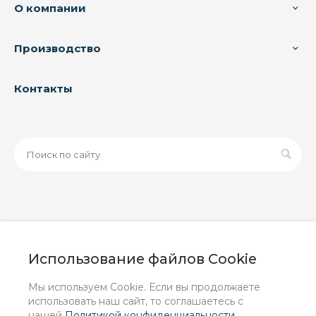
О компании
Производство
Контакты
© 2026 ООО «ЗАВОД РУСПАЙП», Все права защищены
| Данный интернет-сайт носит исключительно
Использование файлов Cookie
информационный характер и ни при каких условиях не
является публичной офертой, определяемой
Мы используем Cookie. Если вы продолжаете
положениями Статьи 437 (2) ГК РФ.
использовать наш сайт, то соглашаетесь с
нашей
Политикой конфиденциальности
.