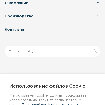
О компании
Производство
Контакты
© 2026 ООО «ЗАВОД РУСПАЙП», Все права защищены
| Данный интернет-сайт носит исключительно
Использование файлов Cookie
информационный характер и ни при каких условиях не
является публичной офертой, определяемой
Мы используем Cookie. Если вы продолжаете
положениями Статьи 437 (2) ГК РФ.
использовать наш сайт, то соглашаетесь с
нашей
Политикой конфиденциальности
.