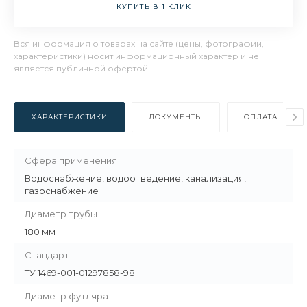
КУПИТЬ В 1 КЛИК
Вся информация о товарах на сайте (цены, фотографии,
характеристики) носит информационный характер и не
является публичной офертой.
ХАРАКТЕРИСТИКИ
ДОКУМЕНТЫ
ОПЛАТА
Сфера применения
Водоснабжение, водоотведение, канализация,
газоснабжение
Диаметр трубы
180 мм
Стандарт
ТУ 1469-001-01297858-98
Диаметр футляра