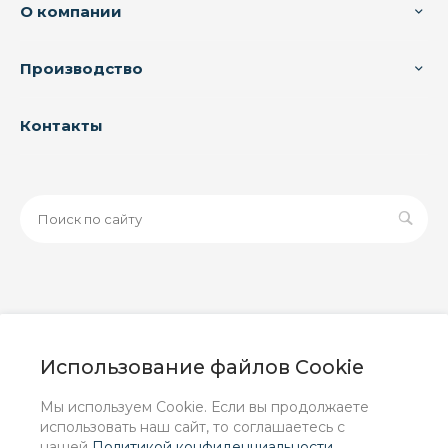
О компании
Производство
Контакты
© 2026 ООО «ЗАВОД РУСПАЙП», Все права защищены
| Данный интернет-сайт носит исключительно
Использование файлов Cookie
информационный характер и ни при каких условиях не
является публичной офертой, определяемой
Мы используем Cookie. Если вы продолжаете
положениями Статьи 437 (2) ГК РФ.
использовать наш сайт, то соглашаетесь с
нашей
Политикой конфиденциальности
.