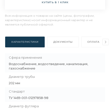
КУПИТЬ В 1 КЛИК
Вся информация о товарах на сайте (цены, фотографии,
характеристики) носит информационный характер и не
является публичной офертой.
ХАРАКТЕРИСТИКИ
ДОКУМЕНТЫ
ОПЛАТА
Сфера применения
Водоснабжение, водоотведение, канализация,
газоснабжение
Диаметр трубы
202 мм
Стандарт
ТУ 1469-001-01297858-98
Диаметр футляра