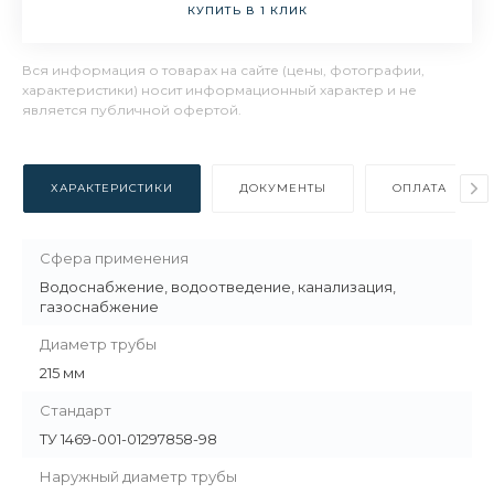
КУПИТЬ В 1 КЛИК
Вся информация о товарах на сайте (цены, фотографии,
характеристики) носит информационный характер и не
является публичной офертой.
ХАРАКТЕРИСТИКИ
ДОКУМЕНТЫ
ОПЛАТА
Сфера применения
Водоснабжение, водоотведение, канализация,
газоснабжение
Диаметр трубы
215 мм
Стандарт
ТУ 1469-001-01297858-98
Наружный диаметр трубы