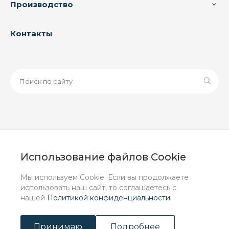
Производство
Контакты
© 2026 ООО «ЗАВОД РУСПАЙП», Все права защищены
| Данный интернет-сайт носит исключительно
Использование файлов Cookie
информационный характер и ни при каких условиях не
является публичной офертой, определяемой
Мы используем Cookie. Если вы продолжаете
положениями Статьи 437 (2) ГК РФ.
использовать наш сайт, то соглашаетесь с
нашей
Политикой конфиденциальности
.
Принимаю
Подробнее