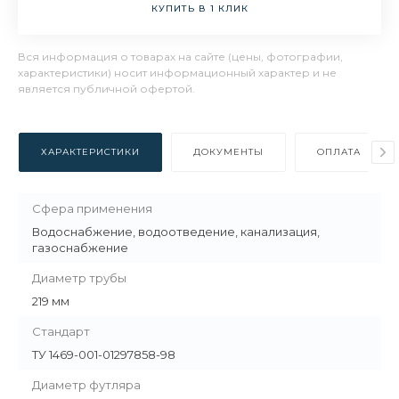
КУПИТЬ В 1 КЛИК
Вся информация о товарах на сайте (цены, фотографии,
характеристики) носит информационный характер и не
является публичной офертой.
ХАРАКТЕРИСТИКИ
ДОКУМЕНТЫ
ОПЛАТА
Сфера применения
Водоснабжение, водоотведение, канализация,
газоснабжение
Диаметр трубы
219 мм
Стандарт
ТУ 1469-001-01297858-98
Диаметр футляра