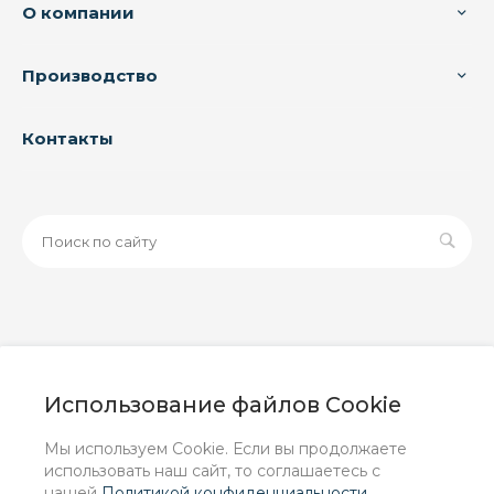
О компании
Производство
Контакты
© 2026 ООО «ЗАВОД РУСПАЙП», Все права защищены
| Данный интернет-сайт носит исключительно
Использование файлов Cookie
информационный характер и ни при каких условиях не
является публичной офертой, определяемой
Мы используем Cookie. Если вы продолжаете
положениями Статьи 437 (2) ГК РФ.
использовать наш сайт, то соглашаетесь с
нашей
Политикой конфиденциальности
.