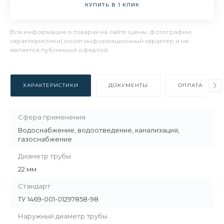
КУПИТЬ В 1 КЛИК
Вся информация о товарах на сайте (цены, фотографии,
характеристики) носит информационный характер и не
является публичной офертой.
ХАРАКТЕРИСТИКИ
ДОКУМЕНТЫ
ОПЛАТА
Сфера применения
Водоснабжение, водоотведение, канализация,
газоснабжение
Диаметр трубы
22 мм
Стандарт
ТУ 1469-001-01297858-98
Наружный диаметр трубы