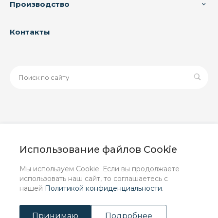
Производство
Контакты
© 2026 ООО «ЗАВОД РУСПАЙП», Все права защищены
| Данный интернет-сайт носит исключительно
Использование файлов Cookie
информационный характер и ни при каких условиях не
является публичной офертой, определяемой
Мы используем Cookie. Если вы продолжаете
положениями Статьи 437 (2) ГК РФ.
использовать наш сайт, то соглашаетесь с
нашей
Политикой конфиденциальности
.
Принимаю
Подробнее