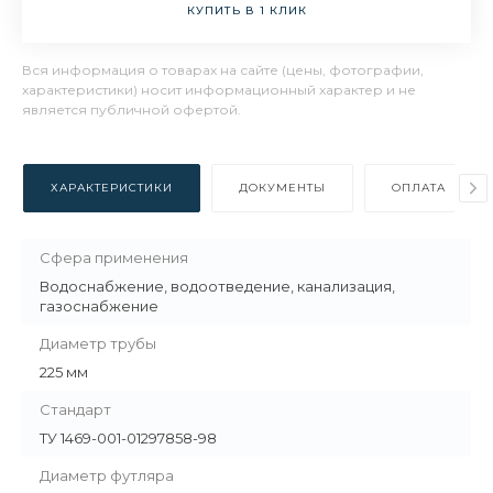
КУПИТЬ В 1 КЛИК
Вся информация о товарах на сайте (цены, фотографии,
характеристики) носит информационный характер и не
является публичной офертой.
ХАРАКТЕРИСТИКИ
ДОКУМЕНТЫ
ОПЛАТА
Сфера применения
Водоснабжение, водоотведение, канализация,
газоснабжение
Диаметр трубы
225 мм
Стандарт
ТУ 1469-001-01297858-98
Диаметр футляра