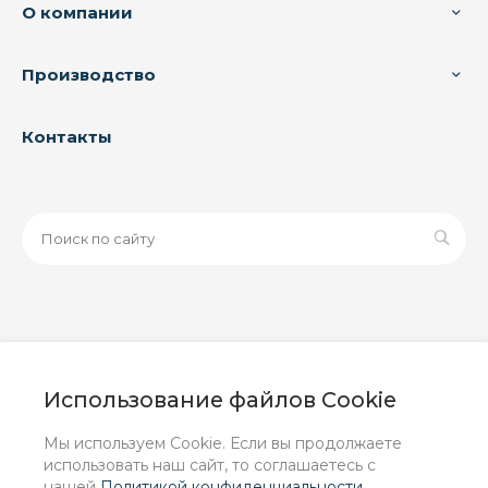
О компании
Производство
Контакты
© 2026 ООО «ЗАВОД РУСПАЙП», Все права защищены
| Данный интернет-сайт носит исключительно
Использование файлов Cookie
информационный характер и ни при каких условиях не
является публичной офертой, определяемой
Мы используем Cookie. Если вы продолжаете
положениями Статьи 437 (2) ГК РФ.
использовать наш сайт, то соглашаетесь с
нашей
Политикой конфиденциальности
.