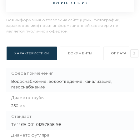
КУПИТЬ В 1 КЛИК
Вся информация о товарах на сайте (цены, фотографии,
характеристики) носит информационный характер и не
является публичной офертой.
ХАРАКТЕРИСТИКИ
ДОКУМЕНТЫ
ОПЛАТА
Сфера применения
Водоснабжение, водоотведение, канализация,
газоснабжение
Диаметр трубы
250 мм
Стандарт
ТУ 1469-001-01297858-98
Диаметр футляра