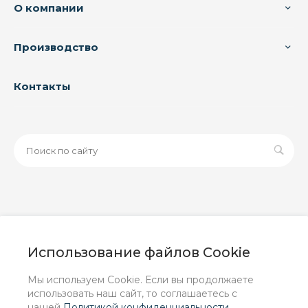
О компании
Производство
Контакты
© 2026 ООО «ЗАВОД РУСПАЙП», Все права защищены
| Данный интернет-сайт носит исключительно
Использование файлов Cookie
информационный характер и ни при каких условиях не
является публичной офертой, определяемой
Мы используем Cookie. Если вы продолжаете
положениями Статьи 437 (2) ГК РФ.
использовать наш сайт, то соглашаетесь с
нашей
Политикой конфиденциальности
.