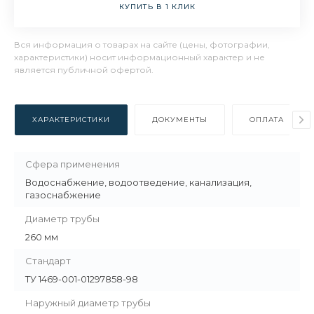
КУПИТЬ В 1 КЛИК
Вся информация о товарах на сайте (цены, фотографии,
характеристики) носит информационный характер и не
является публичной офертой.
ХАРАКТЕРИСТИКИ
ДОКУМЕНТЫ
ОПЛАТА
Сфера применения
Водоснабжение, водоотведение, канализация,
газоснабжение
Диаметр трубы
260 мм
Стандарт
ТУ 1469-001-01297858-98
Наружный диаметр трубы