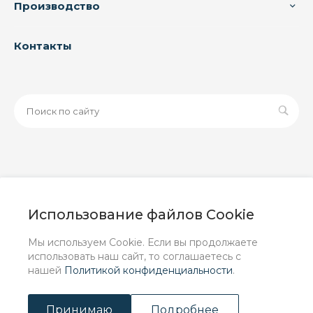
Производство
Контакты
© 2026 ООО «ЗАВОД РУСПАЙП», Все права защищены
| Данный интернет-сайт носит исключительно
Использование файлов Cookie
информационный характер и ни при каких условиях не
является публичной офертой, определяемой
Мы используем Cookie. Если вы продолжаете
положениями Статьи 437 (2) ГК РФ.
использовать наш сайт, то соглашаетесь с
нашей
Политикой конфиденциальности
.
Принимаю
Подробнее