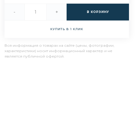
-
+
В КОРЗИНУ
КУПИТЬ В 1 КЛИК
Вся информация о товарах на сайте (цены, фотографии,
характеристики) носит информационный характер и не
является публичной офертой.