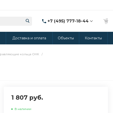
+7 (495) 777-18-44
8 (986) 314-94-49
ы
Доставка и оплата
Объекты
Контакты
г. Дмитров, ул.
Промышленная 15
(Производство ППУ)
8:30-20:00
равляющие кольца ОНК
/
crm@rus-line.com
1 807 руб.
В наличии