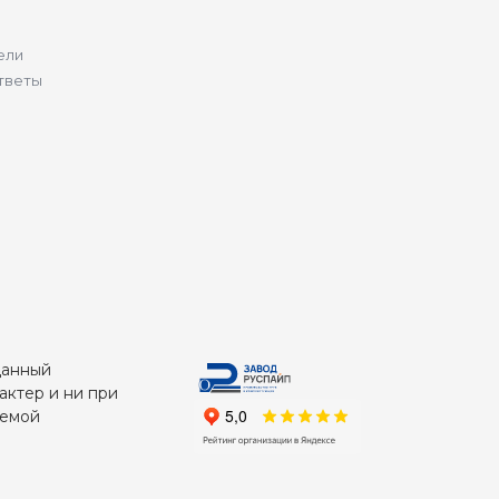
ели
тветы
Данный
актер и ни при
яемой