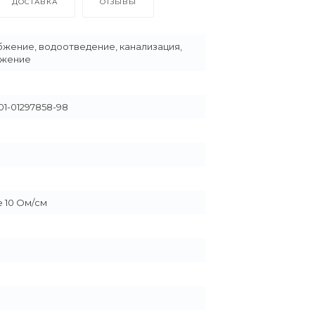
ДОСТАВКА
ОТЗЫВЫ
жение, водоотведение, канализация,
бжение
01-01297858-98
 10 Ом/см