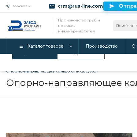
crm@rus-line.com
Отпра
Москва
Использование файлов Cookie
Производство труб и
поставка
Мы используем Cookie. Если вы продолжаете использова
инженерных сетей
соглашаетесь с нашей
Политикой конфиденциальност
Каталог товаров
Производство
О 
Принимаю
Подробнее
Главная
/
Каталог товаров
/
Инженерные системы
/
Опорно-
Опорно-направляющее кольцо ОНК-280/560
Опорно-направляющее ко