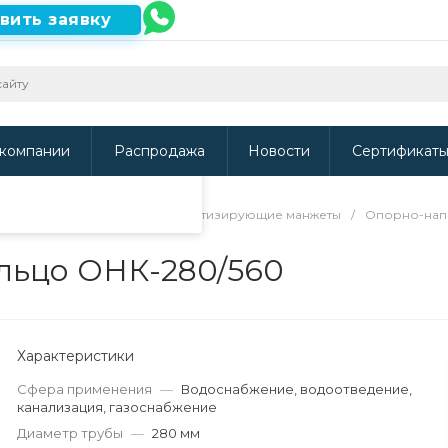
вить заявку
ть наш сайт, то
и
.
компании
Распродажа
Новости
Сертификат
направляющие кольца и герметизирующие манжеты
/
Опорно-нап
льцо ОНК-280/560
Характеристики
Сфера применения
—
Водоснабжение, водоотведение,
канализация, газоснабжение
Диаметр трубы
—
280 мм