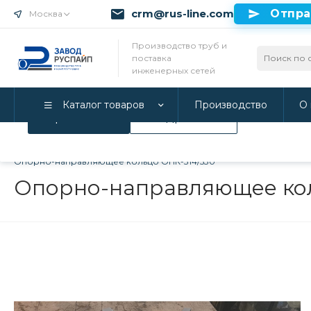
crm@rus-line.com
Отпра
Москва
Использование файлов Cookie
Производство труб и
поставка
Мы используем Cookie. Если вы продолжаете использова
инженерных сетей
соглашаетесь с нашей
Политикой конфиденциальност
Каталог товаров
Производство
О 
Принимаю
Подробнее
Главная
/
Каталог товаров
/
Инженерные системы
/
Опорно-
Опорно-направляющее кольцо ОНК-314/530
Опорно-направляющее кол