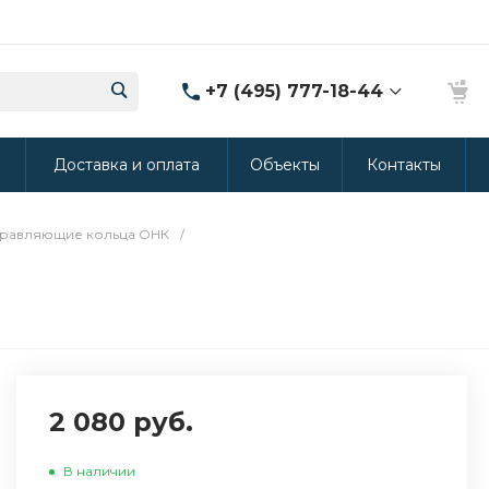
+7 (495) 777-18-44
8 (986) 314-94-49
ы
Доставка и оплата
Объекты
Контакты
г. Дмитров, ул.
Промышленная 15
(Производство ППУ)
8:30-20:00
равляющие кольца ОНК
/
crm@rus-line.com
2 080 руб.
В наличии