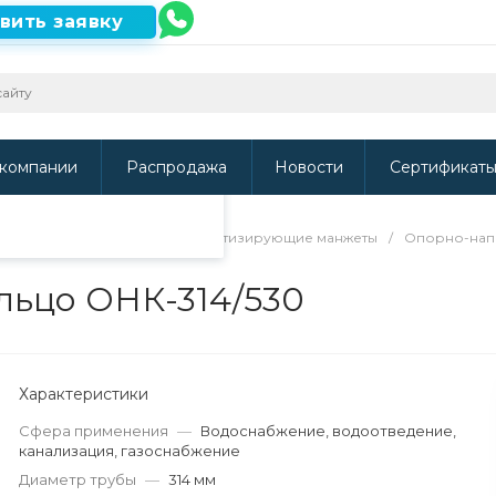
вить заявку
ть наш сайт, то
и
.
компании
Распродажа
Новости
Сертификат
направляющие кольца и герметизирующие манжеты
/
Опорно-нап
ьцо ОНК-314/530
Характеристики
Сфера применения
—
Водоснабжение, водоотведение,
канализация, газоснабжение
Диаметр трубы
—
314 мм