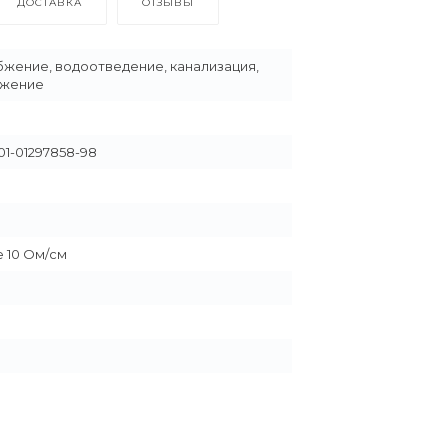
ДОСТАВКА
ОТЗЫВЫ
жение, водоотведение, канализация,
бжение
01-01297858-98
 10 Ом/см