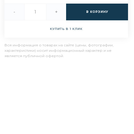
-
+
В КОРЗИНУ
КУПИТЬ В 1 КЛИК
Вся информация о товарах на сайте (цены, фотографии,
характеристики) носит информационный характер и не
является публичной офертой.