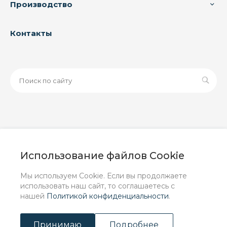
Производство
Контакты
© 2026 ООО «ЗАВОД РУСПАЙП», Все права защищены
| Данный интернет-сайт носит исключительно
Использование файлов Cookie
информационный характер и ни при каких условиях не
является публичной офертой, определяемой
Мы используем Cookie. Если вы продолжаете
положениями Статьи 437 (2) ГК РФ.
использовать наш сайт, то соглашаетесь с
нашей
Политикой конфиденциальности
.
Принимаю
Подробнее