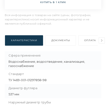
КУПИТЬ В 1 КЛИК
Вся информация о товарах на сайте (цены, фотографии,
характеристики) носит информационный характер и не
является публичной офертой.
ХАРАКТЕРИСТИКИ
ДОКУМЕНТЫ
ОПЛАТА
Сфера применения
Водоснабжение, водоотведение, канализация,
газоснабжение
Стандарт
ТУ 1469-001-01297858-98
Диаметр футляра
537 мм
Наружный диаметр трубы