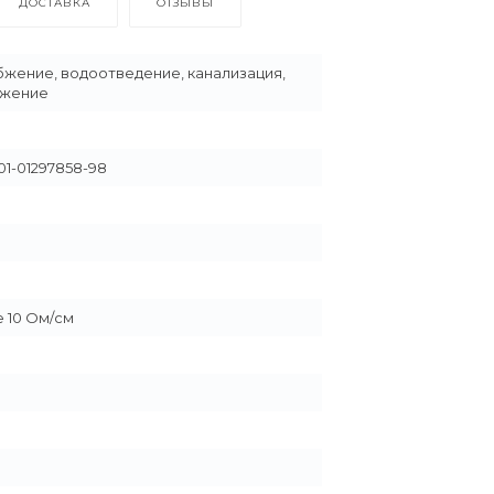
ДОСТАВКА
ОТЗЫВЫ
жение, водоотведение, канализация,
бжение
01-01297858-98
 10 Ом/см