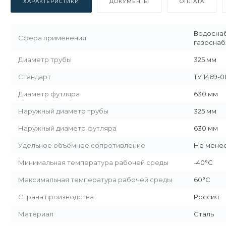
ХАРАКТЕРИСТИКИ
ДОКУМЕНТЫ
ОПЛАТА
Водоснаб
Сфера применения
газосна
Диаметр трубы
325 мм
Стандарт
ТУ 1469-0
Диаметр футляра
630 мм
Наружный диаметр трубы
325 мм
Наружный диаметр футляра
630 мм
Удельное объёмное сопротивление
Не менее
Минимальная температура рабочей среды
-40°С
Максимальная температура рабочей среды
60°С
Страна производства
Россия
Материал
Сталь