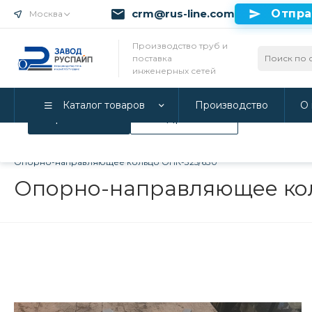
crm@rus-line.com
Отпра
Москва
Использование файлов Cookie
Производство труб и
поставка
Мы используем Cookie. Если вы продолжаете использова
инженерных сетей
соглашаетесь с нашей
Политикой конфиденциальност
Каталог товаров
Производство
О 
Принимаю
Подробнее
Главная
/
Каталог товаров
/
Инженерные системы
/
Опорно-
Опорно-направляющее кольцо ОНК-325/630
Опорно-направляющее кол