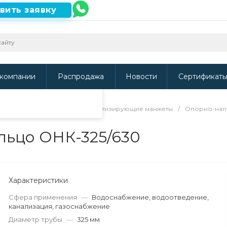
вить заявку
ть наш сайт, то
и
.
компании
Распродажа
Новости
Сертификат
направляющие кольца и герметизирующие манжеты
/
Опорно-нап
ьцо ОНК-325/630
Характеристики
Сфера применения
—
Водоснабжение, водоотведение,
канализация, газоснабжение
Диаметр трубы
—
325 мм