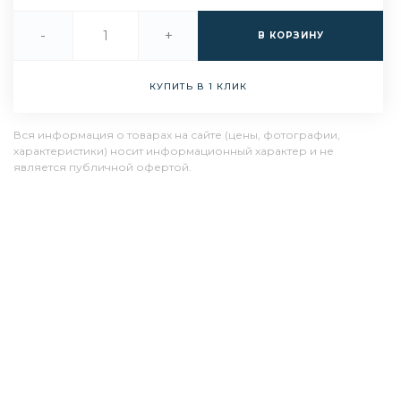
-
+
В КОРЗИНУ
КУПИТЬ В 1 КЛИК
Вся информация о товарах на сайте (цены, фотографии,
характеристики) носит информационный характер и не
является публичной офертой.