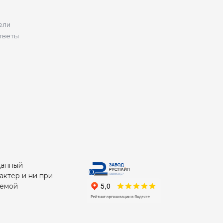
ели
тветы
Данный
актер и ни при
яемой