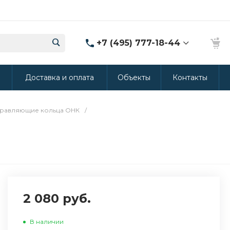
+7 (495) 777-18-44
8 (986) 314-94-49
ы
Доставка и оплата
Объекты
Контакты
г. Дмитров, ул.
Промышленная 15
(Производство ППУ)
8:30-20:00
равляющие кольца ОНК
/
crm@rus-line.com
2 080 руб.
В наличии