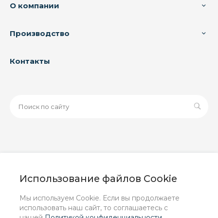
О компании
Производство
Контакты
© 2026 ООО «ЗАВОД РУСПАЙП», Все права защищены
| Данный интернет-сайт носит исключительно
Использование файлов Cookie
информационный характер и ни при каких условиях не
является публичной офертой, определяемой
Мы используем Cookie. Если вы продолжаете
положениями Статьи 437 (2) ГК РФ.
использовать наш сайт, то соглашаетесь с
нашей
Политикой конфиденциальности
.