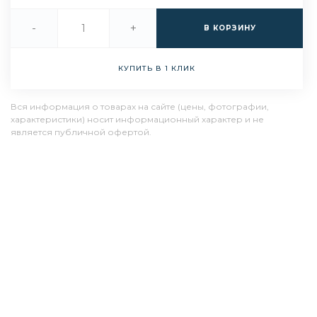
-
+
В КОРЗИНУ
КУПИТЬ В 1 КЛИК
Вся информация о товарах на сайте (цены, фотографии,
характеристики) носит информационный характер и не
является публичной офертой.