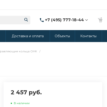
+7 (495) 777-18-44
8 (986) 314-94-49
ы
Доставка и оплата
Объекты
Контакты
г. Дмитров, ул.
Промышленная 15
(Производство ППУ)
8:30-20:00
равляющие кольца ОНК
/
crm@rus-line.com
2 457 руб.
В наличии