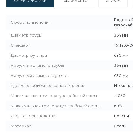
ХАРАКТЕРИСТИКИ
ДОКУМЕНТЫ
ОПЛАТА
Водоснаб
Сфера применения
газосна
Диаметр трубы
364 мм
Стандарт
ТУ 1469-0
Диаметр футляра
630 мм
Наружный диаметр трубы
364 мм
Наружный диаметр футляра
630 мм
Удельное объёмное сопротивление
Не менее
Минимальная температура рабочей среды
-40°С
Максимальная температура рабочей среды
60°С
Страна производства
Россия
Материал
Сталь