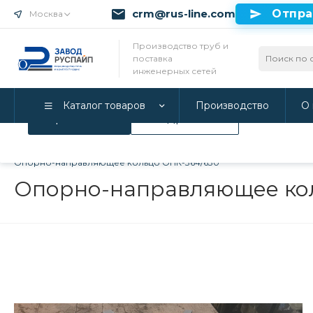
crm@rus-line.com
Отпра
Москва
Использование файлов Cookie
Производство труб и
поставка
Мы используем Cookie. Если вы продолжаете использова
инженерных сетей
соглашаетесь с нашей
Политикой конфиденциальност
Каталог товаров
Производство
О 
Принимаю
Подробнее
Главная
/
Каталог товаров
/
Инженерные системы
/
Опорно-
Опорно-направляющее кольцо ОНК-364/630
Опорно-направляющее ко