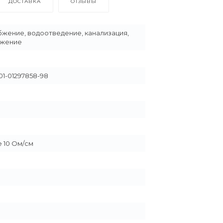
ДОСТАВКА
ОТЗЫВЫ
жение, водоотведение, канализация,
бжение
01-01297858-98
 10 Ом/см