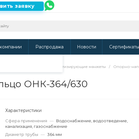
вить заявку
ть наш сайт, то
и
.
компании
Распродажа
Новости
Сертификат
направляющие кольца и герметизирующие манжеты
/
Опорно-нап
льцо ОНК-364/630
Характеристики
Сфера применения
—
Водоснабжение, водоотведение,
канализация, газоснабжение
Диаметр трубы
—
364 мм