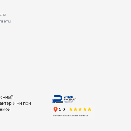
ели
тветы
Данный
актер и ни при
яемой