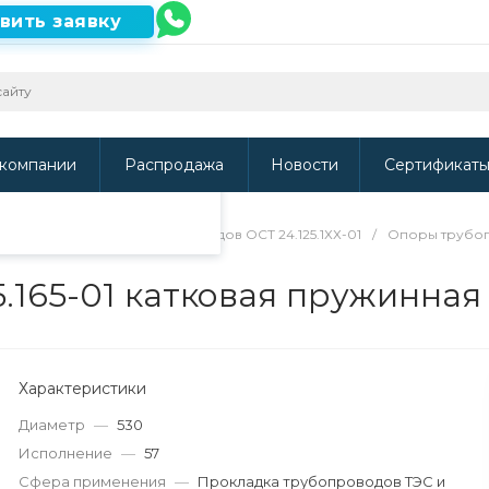
вить заявку
ть наш сайт, то
и
.
компании
Распродажа
Новости
Сертификат
я труб
/
Опоры трубопроводов ОСТ 24.125.1ХХ-01
/
Опоры трубопр
5.165-01 катковая пружинная
Характеристики
Диаметр
—
530
Исполнение
—
57
Сфера применения
—
Прокладка трубопроводов ТЭС и