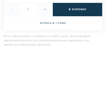
-
+
В КОРЗИНУ
КУПИТЬ В 1 КЛИК
Вся информация о товарах на сайте (цены, фотографии,
характеристики) носит информационный характер и не
является публичной офертой.