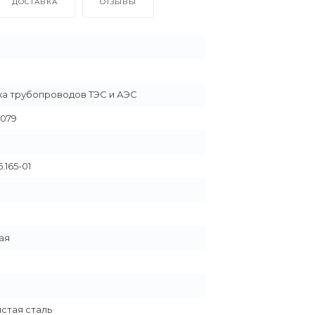
ДОСТАВКА
ОТЗЫВЫ
а трубопроводов ТЭС и АЭС
1079
3
.165-01
ая
стая сталь