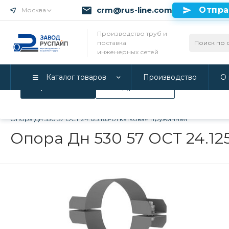
crm@rus-line.com
Отпра
Москва
Использование файлов Cookie
Производство труб и
поставка
Мы используем Cookie. Если вы продолжаете использова
инженерных сетей
соглашаетесь с нашей
Политикой конфиденциальност
Каталог товаров
Производство
О 
Принимаю
Подробнее
Главная
/
Каталог товаров
/
Инженерные системы
/
Опоры дл
Опора Дн 530 57 ОСТ 24.125.165-01 катковая пружинная
Опора Дн 530 57 ОСТ 24.12