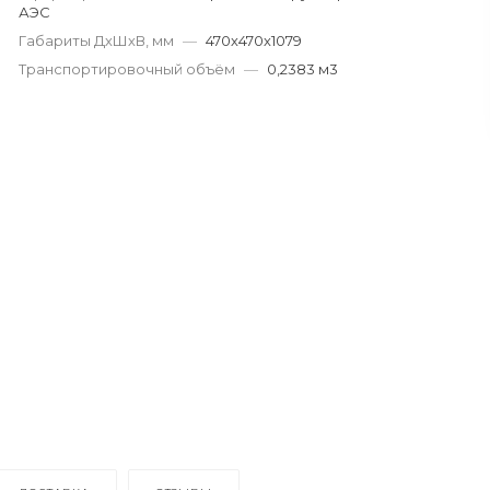
АЭС
Габариты ДхШхВ, мм
—
470х470х1079
Транспортировочный объём
—
0,2383 м3