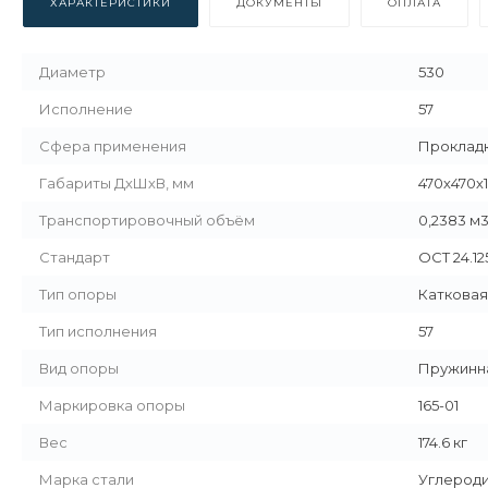
ХАРАКТЕРИСТИКИ
ДОКУМЕНТЫ
ОПЛАТА
Диаметр
530
Исполнение
57
Сфера применения
Прокладк
Габариты ДхШхВ, мм
470х470х
Транспортировочный объём
0,2383 м
Стандарт
ОСТ 24.125
Тип опоры
Катковая
Тип исполнения
57
Вид опоры
Пружинн
Маркировка опоры
165-01
Вес
174.6 кг
Марка стали
Углероди