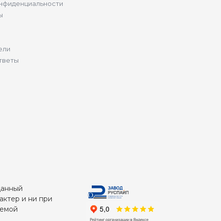
нфиденциальности
ы
ели
тветы
Данный
актер и ни при
яемой