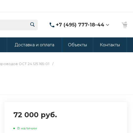
+7 (495) 777-18-44
8 (986) 314-94-49
ы
Доставка и оплата
Объекты
Контакты
г. Дмитров, ул.
Промышленная 15
(Производство ППУ)
8:30-20:00
оводов ОСТ 24.125.165-01
/
crm@rus-line.com
72 000 руб.
В наличии