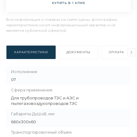
КУПИТЬ В 1 КЛИК
Вся информация о товарах на сайте (цены, фотографии,
характеристики) носит информационный характер и не
является публичной офертой.
ХАРАКТЕРИСТИКИ
ДОКУМЕНТЫ
ОПЛАТА
Исполнение
07
Сфера применения
Для трубопроводов ТЭС и АЭС и
пылегазовоздухопроводов ТЭС
Габариты ДхШхВ, мм
660х300х60
Транспортировочный объём