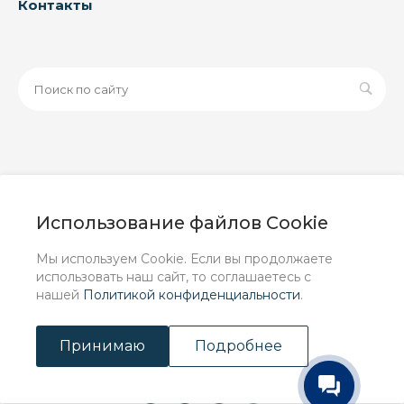
Контакты
© 2026 ООО «ЗАВОД РУСПАЙП», Все права защищены
| Данный интернет-сайт носит исключительно
Использование файлов Cookie
информационный характер и ни при каких условиях не
является публичной офертой, определяемой
Мы используем Cookie. Если вы продолжаете
положениями Статьи 437 (2) ГК РФ.
использовать наш сайт, то соглашаетесь с
нашей
Политикой конфиденциальности
.
Принимаю
Подробнее