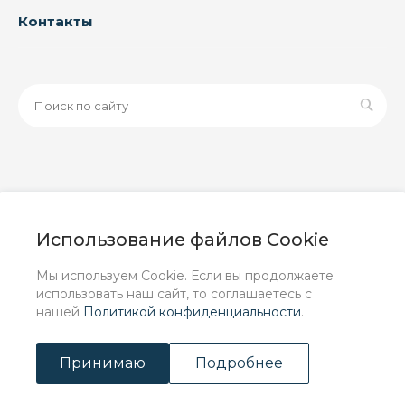
Контакты
© 2026 ООО «ЗАВОД РУСПАЙП», Все права защищены
| Данный интернет-сайт носит исключительно
Использование файлов Cookie
информационный характер и ни при каких условиях не
является публичной офертой, определяемой
Мы используем Cookie. Если вы продолжаете
положениями Статьи 437 (2) ГК РФ.
использовать наш сайт, то соглашаетесь с
нашей
Политикой конфиденциальности
.
Принимаю
Подробнее