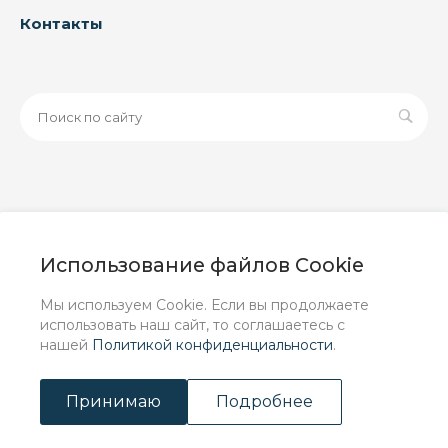
Контакты
© 2026 ООО «ЗАВОД РУСПАЙП», Все права защищены
| Данный интернет-сайт носит исключительно
Использование файлов Cookie
информационный характер и ни при каких условиях не
является публичной офертой, определяемой
Мы используем Cookie. Если вы продолжаете
положениями Статьи 437 (2) ГК РФ.
использовать наш сайт, то соглашаетесь с
нашей
Политикой конфиденциальности
.
Принимаю
Подробнее