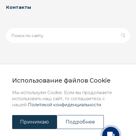
Контакты
© 2026 ООО «ЗАВОД РУСПАЙП», Все права защищены
| Данный интернет-сайт носит исключительно
Использование файлов Cookie
информационный характер и ни при каких условиях не
является публичной офертой, определяемой
Мы используем Cookie. Если вы продолжаете
положениями Статьи 437 (2) ГК РФ.
использовать наш сайт, то соглашаетесь с
нашей
Политикой конфиденциальности
.
Принимаю
Подробнее