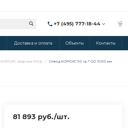
+7 (495) 777-18-44
8 (986) 314-94-49
ы
Доставка и оплата
Объекты
Контакты
г. Дмитров, ул.
Промышленная 15
(Производство ППУ)
8:30-20:00
 КОРСИС сварные 90гр
/
Отвод КОРСИС 90 гр.° OD 1000 мм
crm@rus-line.com
81 893 руб.
/
шт.