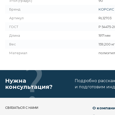
Угол (градус)
90
Бренд
КОРСИС
Артикул
RL12703
ГОСТ
Р 54475-2
Длина
1971 мм
Вес
159,200 кг
Материал
полиэтил
Нужна
Подробно расскаже
консультация?
и подготовим ин
О компан
СВЯЗАТЬСЯ С НАМИ