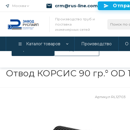
crm@rus-line.com
Отпра
Москва
Использование файлов Cookie
Производство труб и
поставка
Мы используем Cookie. Если вы продолжаете использова
инженерных сетей
соглашаетесь с нашей
Политикой конфиденциальност
Каталог товаров
Производство
О 
Принимаю
Подробнее
Главная
/
Каталог товаров
/
Гофрированные трубы и фитинги
Отвод КОРСИС 90 гр.° OD 
Артикул
RL12703