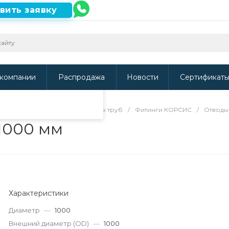
вить заявку
ть наш сайт, то
и
.
компании
Распродажа
Новости
Сертификат
/
Фитинги для гофрированных труб
/
Фитинги КОРСИС
/
Отводы
1000 мм
Характеристики
Диаметр
—
1000
Внешний диаметр (OD)
—
1000