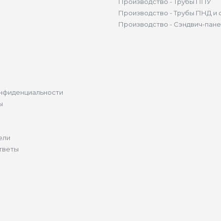
Производство - Трубы ППУ
Производство - Трубы ПНД и 
Производство - Сэндвич-пан
нфиденциальности
ы
ели
тветы