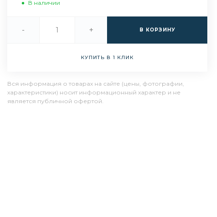
В наличии
-
+
В КОРЗИНУ
КУПИТЬ В 1 КЛИК
Вся информация о товарах на сайте (цены, фотографии,
характеристики) носит информационный характер и не
является публичной офертой.