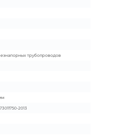
безнапорных трубопроводов
мм
73011750-2013