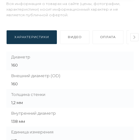
Вся информация о товарах на сайте (цены, фотографии,
характеристики) носит информационный характер и не
является публичной офертой.
ХАРАКТЕРИСТИКИ
ВИДЕО
ОПЛАТА
ДО
Диаметр
160
Внешний диаметр (OD)
160
Толщина стенки
1,2 мм
Внутренний диаметр
138 мм
Единица измерения