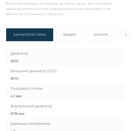
Вся информация о товарах на сайте (цены, фотографии,
характеристики) носит информационный характер и не
является публичной офертой.
ХАРАКТЕРИСТИКИ
ВИДЕО
ОПЛАТА
ДО
Диаметр
800
Внешний диаметр (OD)
800
Толщина стенки
4,1 мм
Внутренний диаметр
678 мм
Единица измерения