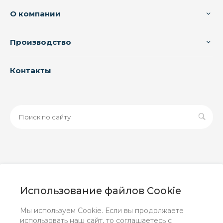
О компании
Производство
Контакты
© 2026 ООО «ЗАВОД РУСПАЙП», Все права защищены
| Данный интернет-сайт носит исключительно
Использование файлов Cookie
информационный характер и ни при каких условиях не
является публичной офертой, определяемой
Мы используем Cookie. Если вы продолжаете
положениями Статьи 437 (2) ГК РФ.
использовать наш сайт, то соглашаетесь с