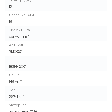
Угол (градус)
15
Давление, Атм
16
Вид фитинга
сегментный
Артикул
RL10627
ГОСТ
18599-2001
Длина
916 мм *
Вес
56,741 кг *
Материал
полиэтилен (ПЭ)