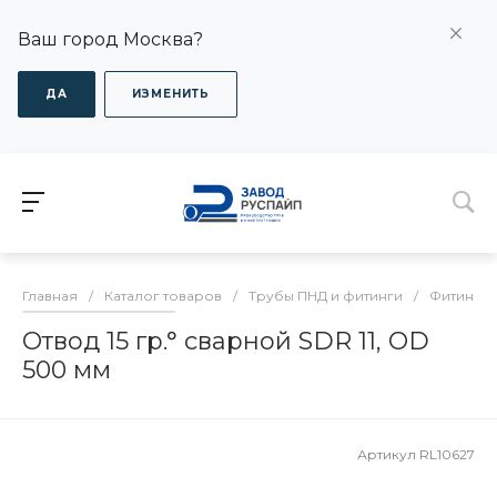
Ваш город Москва?
ДА
ИЗМЕНИТЬ
Главная
/
Каталог товаров
/
Трубы ПНД и фитинги
/
Фитинги
Отвод 15 гр.° сварной SDR 11, OD
500 мм
Артикул
RL10627