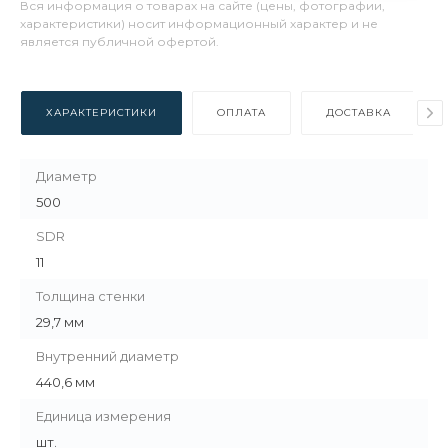
Вся информация о товарах на сайте (цены, фотографии,
характеристики) носит информационный характер и не
является публичной офертой.
ХАРАКТЕРИСТИКИ
ОПЛАТА
ДОСТАВКА
Диаметр
500
SDR
11
Толщина стенки
29,7 мм
Внутренний диаметр
440,6 мм
Единица измерения
шт.