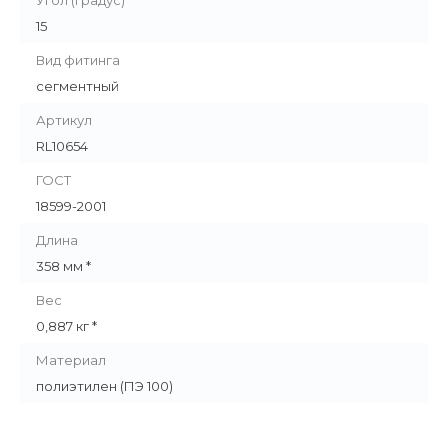
Угол (градус)
15
Вид фитинга
сегментный
Артикул
RL10654
ГОСТ
18599-2001
Длина
358 мм *
Вес
0,887 кг *
Материал
полиэтилен (ПЭ 100)