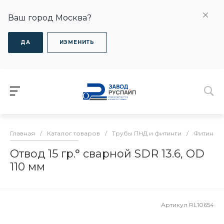
Ваш город Москва?
ДА
ИЗМЕНИТЬ
Главная
/
Каталог товаров
/
Трубы ПНД и фитинги
/
Фитинги
Отвод 15 гр.° сварной SDR 13.6, OD
110 мм
Артикул
RL10654