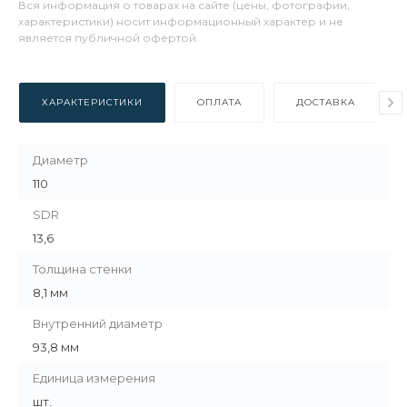
Вся информация о товарах на сайте (цены, фотографии,
характеристики) носит информационный характер и не
является публичной офертой.
ХАРАКТЕРИСТИКИ
ОПЛАТА
ДОСТАВКА
Диаметр
110
SDR
13,6
Толщина стенки
8,1 мм
Внутренний диаметр
93,8 мм
Единица измерения
шт.