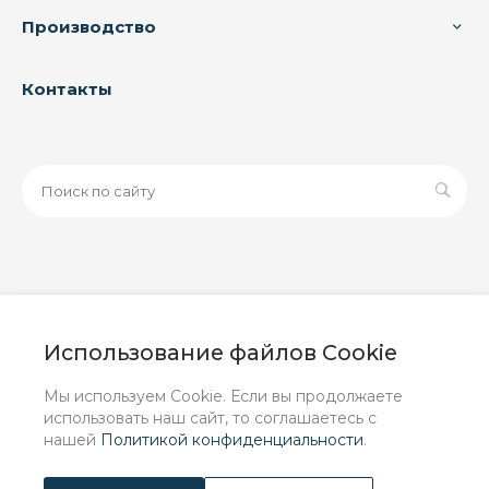
Производство
Контакты
© 2026 ООО «ЗАВОД РУСПАЙП», Все права защищены
| Данный интернет-сайт носит исключительно
Использование файлов Cookie
информационный характер и ни при каких условиях не
является публичной офертой, определяемой
Мы используем Cookie. Если вы продолжаете
положениями Статьи 437 (2) ГК РФ.
использовать наш сайт, то соглашаетесь с
нашей
Политикой конфиденциальности
.