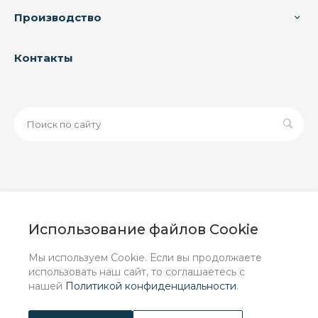
Производство
Контакты
© 2026 ООО «ЗАВОД РУСПАЙП», Все права защищены
| Данный интернет-сайт носит исключительно
Использование файлов Cookie
информационный характер и ни при каких условиях не
является публичной офертой, определяемой
Мы используем Cookie. Если вы продолжаете
положениями Статьи 437 (2) ГК РФ.
использовать наш сайт, то соглашаетесь с
нашей
Политикой конфиденциальности
.