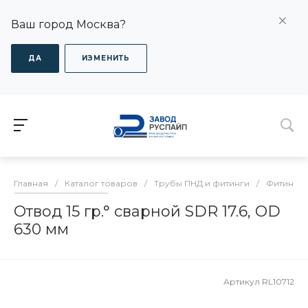
Ваш город Москва?
ДА
ИЗМЕНИТЬ
Главная
/
Каталог товаров
/
Трубы ПНД и фитинги
/
Фитинги
Отвод 15 гр.° сварной SDR 17.6, OD
630 мм
Артикул
RL10712