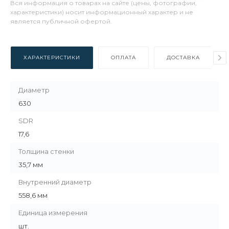
Вся информация о товарах на сайте (цены, фотографии,
характеристики) носит информационный характер и не
является публичной офертой.
ХАРАКТЕРИСТИКИ
ОПЛАТА
ДОСТАВКА
Диаметр
630
SDR
17,6
Толщина стенки
35,7 мм
Внутренний диаметр
558,6 мм
Единица измерения
шт.