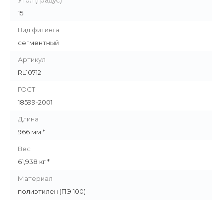
Угол (градус)
15
Вид фитинга
сегментный
Артикул
RL10712
ГОСТ
18599-2001
Длина
966 мм *
Вес
61,938 кг *
Материал
полиэтилен (ПЭ 100)