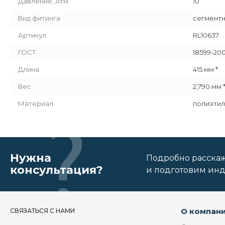
Давление, Атм
10
Вид фитинга
сегмент
Артикул
RL10637
ГОСТ
18599-200
Длина
415 мм *
Вес
2,790 мм 
Материал
полиэтил
Нужна
Подробно расскаже
консультация?
и подготовим ин
О компан
СВЯЗАТЬСЯ С НАМИ