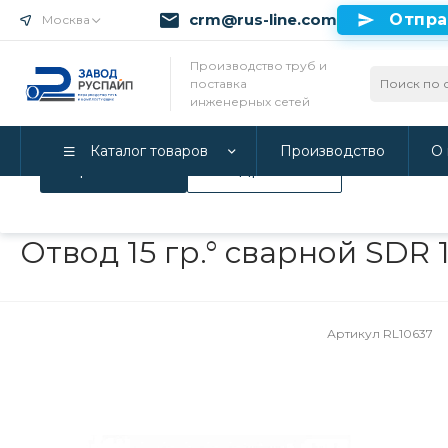
crm@rus-line.com
Отпра
Москва
Использование файлов Cookie
Производство труб и
поставка
Мы используем Cookie. Если вы продолжаете использова
инженерных сетей
соглашаетесь с нашей
Политикой конфиденциальност
Каталог товаров
Производство
О 
Принимаю
Подробнее
Главная
/
Каталог товаров
/
Трубы ПНД и фитинги
/
Фитинги
Отвод 15 гр.° сварной SDR 
Артикул
RL10637