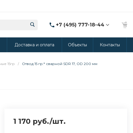
+7 (495) 777-18-44
8 (986) 314-94-49
ы
Доставка и оплата
Объекты
Контакты
г. Дмитров, ул.
Промышленная 15
(Производство ППУ)
8:30-20:00
ные 15гр
/
Отвод 15 гр.° сварной SDR 17, OD 200 мм
crm@rus-line.com
1 170 руб.
/
шт.