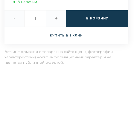
В наличии
-
+
В КОРЗИНУ
КУПИТЬ В 1 КЛИК
Вся информация о товарах на сайте (цены, фотографии,
характеристики) носит информационный характер и не
является публичной офертой.