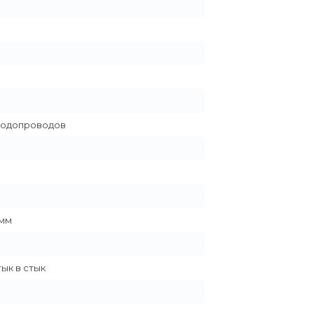
водопроводов
 мм
тык в стык