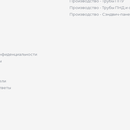
Производство - Трубы ППУ
Производство - Трубы ПНД и 
Производство - Сэндвич-пан
нфиденциальности
ы
ели
тветы