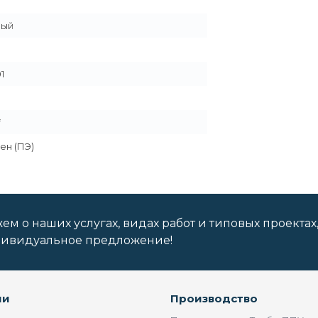
ный
1
*
ен (ПЭ)
м о наших услугах, видах работ и типовых проектах
дивидуальное предложение!
ии
Производство