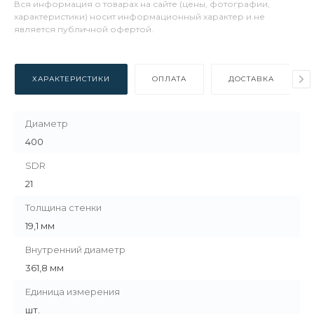
Вся информация о товарах на сайте (цены, фотографии,
характеристики) носит информационный характер и не
является публичной офертой.
ХАРАКТЕРИСТИКИ
ОПЛАТА
ДОСТАВКА
Диаметр
400
SDR
21
Толщина стенки
19,1 мм
Внутренний диаметр
361,8 мм
Единица измерения
шт.