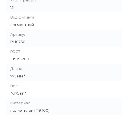
Угол (градус)
15
Вид фитинга
сегментный
Артикул
RL10730
ГОСТ
18599-2001
Длина
775 мм *
Вес
17,175 кг *
Материал
полиэтилен (ПЭ 100)