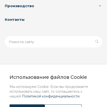
Производство
Контакты
© 2026 ООО «ЗАВОД РУСПАЙП», Все права защищены
| Данный интернет-сайт носит исключительно
Использование файлов Cookie
информационный характер и ни при каких условиях не
является публичной офертой, определяемой
Мы используем Cookie. Если вы продолжаете
положениями Статьи 437 (2) ГК РФ.
использовать наш сайт, то соглашаетесь с
нашей
Политикой конфиденциальности
.