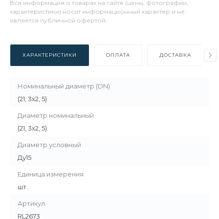
Вся информация о товарах на сайте (цены, фотографии,
характеристики) носит информационный характер и не
является публичной офертой.
ХАРАКТЕРИСТИКИ
ОПЛАТА
ДОСТАВКА
Номинальный диаметр (DN)
(21, 3х2, 5)
Диаметр номинальный
(21, 3х2, 5)
Диаметр условный
Ду15
Единица измерения
шт.
Артикул
RL2673