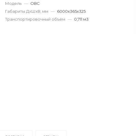
Модель
—
ОВС
Габариты ДхШхВ, мм
—
6000х365х325
Транспортировочный объём
—
0,711 м3