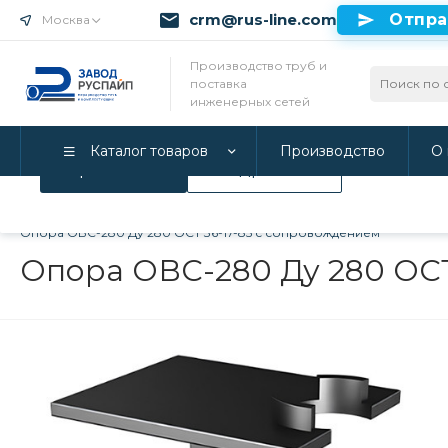
crm@rus-line.com
Отпра
Москва
Использование файлов Cookie
Производство труб и
поставка
Мы используем Cookie. Если вы продолжаете использова
инженерных сетей
соглашаетесь с нашей
Политикой конфиденциальност
Каталог товаров
Производство
О 
Принимаю
Подробнее
Главная
/
Каталог товаров
/
Инженерные системы
/
Опоры дл
Опора ОВС-280 Ду 280 ОСТ 36-17-85 с сопровождением
Опора ОВС-280 Ду 280 ОСТ