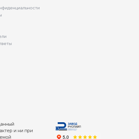
нфиденциальности
ы
ели
тветы
Данный
актер и ни при
яемой