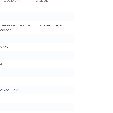
ДОСТАВКА
ОТЗЫВЫ
ления вертикальных пластмассовых
оводов
х325
-85
вождением