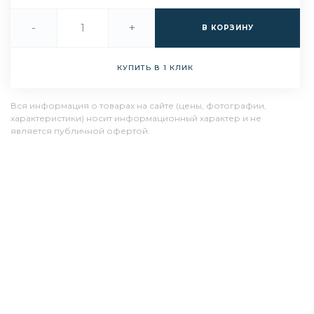
-
+
В КОРЗИНУ
КУПИТЬ В 1 КЛИК
Вся информация о товарах на сайте (цены, фотографии,
характеристики) носит информационный характер и не
является публичной офертой.