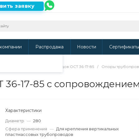
вить заявку
ть наш сайт, то
и
.
компании
Распродажа
Новости
Сертификат
я труб
/
Опоры трубопроводов ОСТ 36-17-85
/
Опоры трубопров
 36-17-85 с сопровождение
Характеристики
Диаметр
—
280
Сфера применения
—
Для крепления вертикальных
пластмассовых трубопроводов