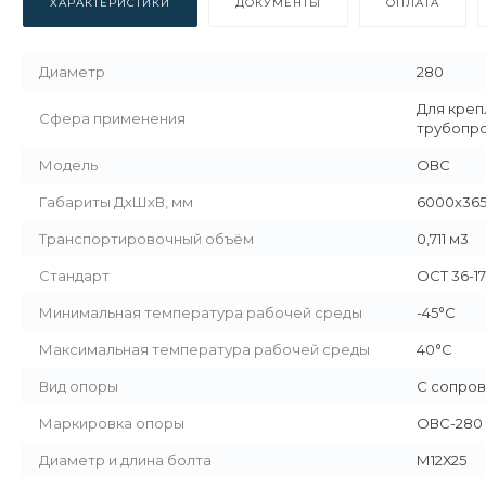
ХАРАКТЕРИСТИКИ
ДОКУМЕНТЫ
ОПЛАТА
Диаметр
280
Для креп
Сфера применения
трубопр
Модель
ОВС
Габариты ДхШхВ, мм
6000х365
Транспортировочный объём
0,711 м3
Стандарт
ОСТ 36-17
Минимальная температура рабочей среды
-45°С
Максимальная температура рабочей среды
40°С
Вид опоры
С сопро
Маркировка опоры
ОВС-280
Диаметр и длина болта
М12Х25