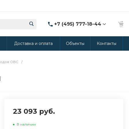
+7 (495) 777-18-44
8 (986) 314-94-49
ы
Доставка и оплата
Объекты
Контакты
г. Дмитров, ул.
Промышленная 15
(Производство ППУ)
8:30-20:00
одов ОВС
/
crm@rus-line.com
м
23 093 руб.
В наличии